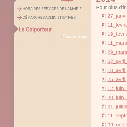
Pour plus d'in
HORAIRES SERVICES DE LA MAIRIE
27_janvi
DÉMARCHES ADMINISTRATIVES
11_fevri
19_fevri
»
Toutes nos lettres
11_mars
29_mars
02_avril
10_avril
25_avril
12_juin_
20_juin_
31_juill
11_sept
09_octo