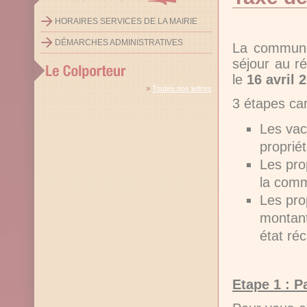
HORAIRES SERVICES DE LA MAIRIE
DÉMARCHES ADMINISTRATIVES
La commune
séjour au r
le
16 avril 
»
Toutes nos lettres
3 étapes car
Les vac
propriét
Les pro
la com
Les pro
montant
état ré
Etape 1 : P