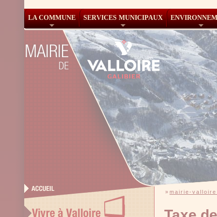
LA COMMUNE
SERVICES MUNICIPAUX
ENVIRONNE
»
mairie-valloire
Taxe de