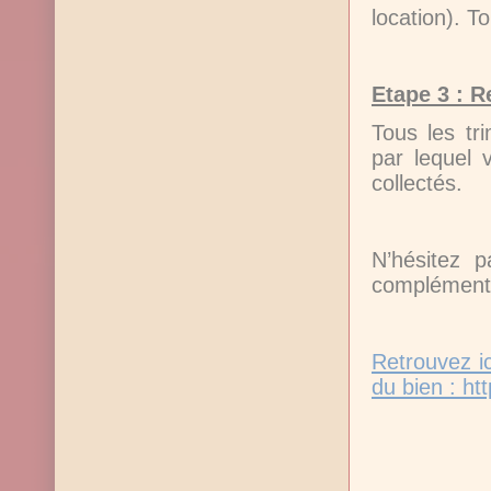
location). T
Etape 3 : R
Tous les tr
par lequel 
collectés.
N’hésitez 
complémenta
Retrouvez ic
du bien :
ht