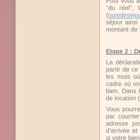
Pour vous a
"du réel",
(
taxedesejou
séjour ainsi
montant de 
Etape 2 : D
La déclarati
partir de c
les mois où
cadre où vo
bien. Dans l
de location 
Vous pourre
par courrie
adresse pos
d’arrivée et
si votre bie