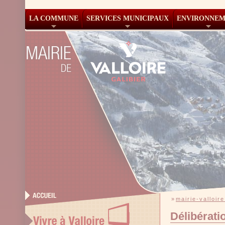
LA COMMUNE
SERVICES MUNICIPAUX
ENVIRONNE
»
mairie-valloire
Délibérati