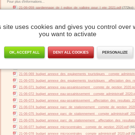
Pour plus d'informations...
21-06-059_gardiennage_de_l_eglise_de_valloire_pour_l_ete_2021.pdf
(772ko)
21-06-060_convention_d_assistance_a_la_realisation_et_au_suivi_du_docum
21-06-061_loi_d_orientation_des_mobilites_du_24_decembre_2019.pdf
(691ko
s site uses cookies and gives you control over 
21-06-062_creation_et_composition_de_la_commission_communale_du_marche
you want to activate
21-06-063_feuille_de_route_municipale.pdf
(4963ko)
21-06-064_immobilier_de_loisirs__creation_et_composition_d_une_commission
21-06-065_budget_principal__compte_de_gestion_2020.pdf
(661ko)
OK, ACCEPT ALL
DENY ALL COOKIES
PERSONALIZE
21-06-066_budget_principal__compte_administratif_2020.pdf
(565ko)
21-06-067_budget_principal__affectation_des_resultats_2020.pdf
(685ko)
21-06-068_budget_annexe_des_equipements_touristiques__compte_de_gestio
21-06-069_budget_annexe_des_equipements_touristiques__compte_administra
21-06-070_budget_annexe_des_equipements_touristiques__affectation_des_re
21-06-071_budget_annexe_eau-assainissement__compte_de_gestion_2020.pd
21-06-072_budget_annexe_eau-assainissement__compte_administratif_2020.p
21-06-073_budget_annexe_eau-assainissement__affectation_des_resultats_20
21-06-074_budget_annexe_parc_de_stationnement__compte_de_gestion_2020
21-06-075_budget_annexe_parc_de_stationnement__compte_administratif_202
21-06-076_budget_annexe_parc_de_stationnement__affectation_des_resultats
21-06-077_budget_annexe_microcentrales__compte_de_gestion_2020.pdf
(66
21-06-078_budget_annexe_microcentrales__compte_administratif_2020.pdf
(5