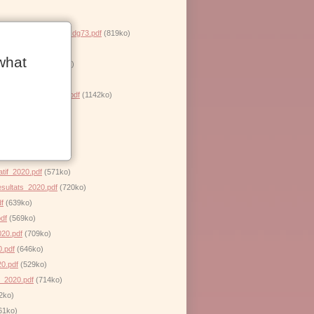
ent_unique_avec_le_cdg73.pdf
(819ko)
)
what
_forain.pdf
(1009ko)
_municipale_dediee.pdf
(1142ko)
n_2020.pdf
(672ko)
tif_2020.pdf
(571ko)
sultats_2020.pdf
(720ko)
f
(639ko)
df
(569ko)
20.pdf
(709ko)
.pdf
(646ko)
0.pdf
(529ko)
_2020.pdf
(714ko)
2ko)
61ko)