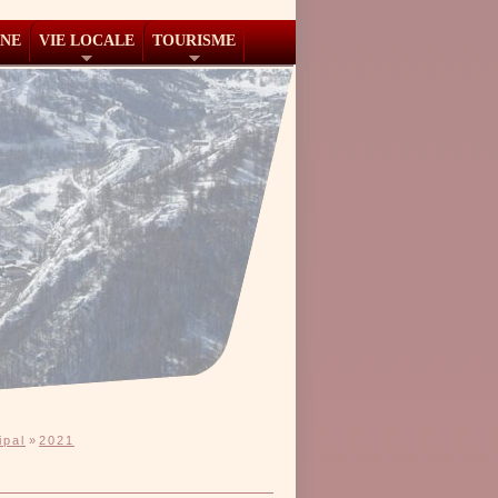
NNE
VIE LOCALE
TOURISME
ipal
»
2021