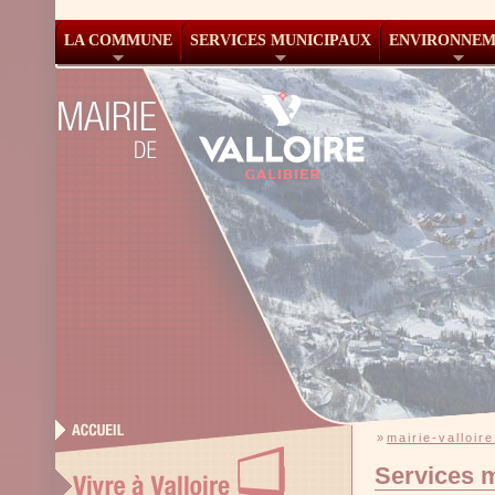
LA COMMUNE
SERVICES MUNICIPAUX
ENVIRONNE
»
mairie-valloire
Services 