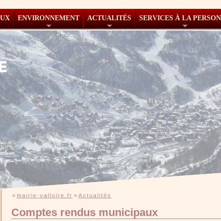
AUX
ENVIRONNEMENT
ACTUALITÉS
SERVICES À LA PERSO
»
mairie-valloire.fr
»
Actualités
Comptes rendus municipaux