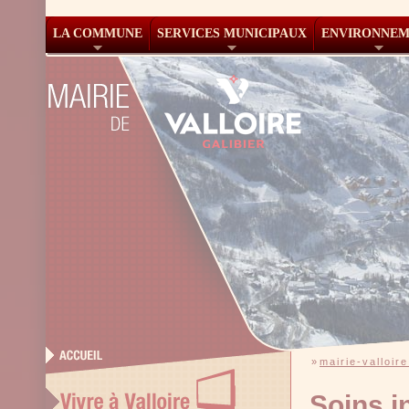
LA COMMUNE
SERVICES MUNICIPAUX
ENVIRONNE
»
mairie-valloire
Soins i