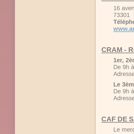
16 aven
73301
Télépho
www.am
CRAM - Re
1er, 2
De 9h à
Adress
Le 3èm
De 9h à
Adress
CAF DE 
Le merc