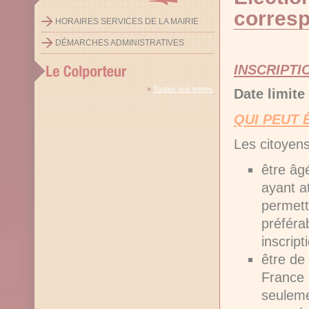
corres
HORAIRES SERVICES DE LA MAIRIE
DÉMARCHES ADMINISTRATIVES
INSCRIPTI
»
Toutes nos lettres
Date limite
QUI PEUT 
Les citoyens
être âgé
ayant at
permetta
préféra
inscript
être de
France 
seuleme