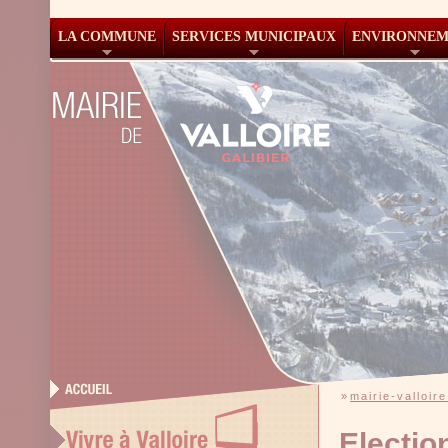
LA COMMUNE
SERVICES MUNICIPAUX
ENVIRONNE
»
mairie-valloire
Election