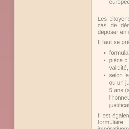
europé
Les citoyens
cas de dé
déposer en m
Il faut se p
formulai
pièce d
validité,
selon l
ou un ju
5 ans (s
l'honneu
justific
Il est égal
formulaire
impérativem