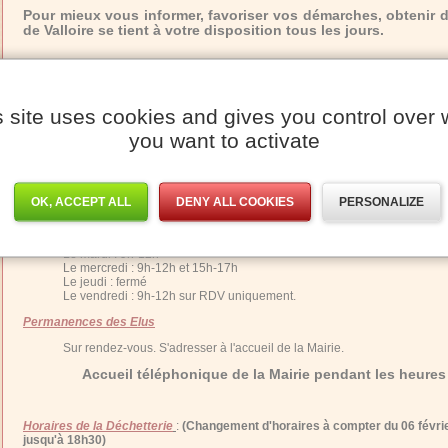
Pour mieux vous informer, favoriser vos démarches, obtenir
de Valloire se tient à votre disposition tous les jours.
Horaires des services de la Mairie :
Horaires d'accueil au public
:
s site uses cookies and gives you control over 
du lundi au vendredi
you want to activate
Matin : de 9 heures à 12 heures
Après-midi : de 15 heures à 17 heures.
OK, ACCEPT ALL
DENY ALL COOKIES
PERSONALIZE
Horaires d'accueil du service Urbanisme
:
Le lundi : 9h-12h
Le mardi : 9h-12h
Le mercredi : 9h-12h et 15h-17h
Le jeudi : fermé
Le vendredi : 9h-12h sur RDV uniquement.
Permanences des Elus
Sur rendez-vous. S'adresser à l'accueil de la Mairie.
Accueil téléphonique de la Mairie pendant les heures 
Horaires de la Déchetterie
:
(Changement d'horaires à compter du 06 févrie
jusqu'à 18h30)