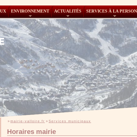
AUX
ENVIRONNEMENT
ACTUALITÉS
SERVICES À LA PERSO
»
mairie-valloire.fr
»
Services municipaux
Horaires mairie