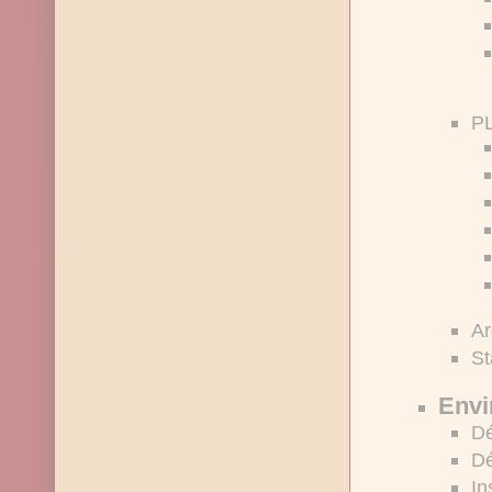
PL
Ar
St
Envi
Dé
Dé
In