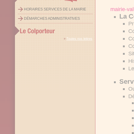
mairie-vall
HORAIRES SERVICES DE LA MAIRIE
La 
DÉMARCHES ADMINISTRATIVES
Pr
Co
C
»
Toutes nos lettres
C
Si
Hi
Le
Serv
Ou
Dé