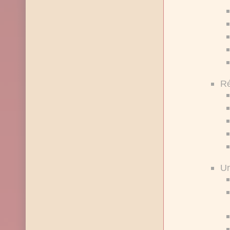
Ré
Ur