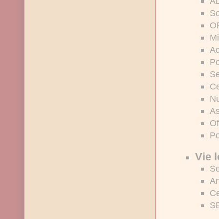
A
So
O
Mi
Ac
Po
Se
Ce
Nu
As
Of
Po
Vie 
Se
An
Ce
S