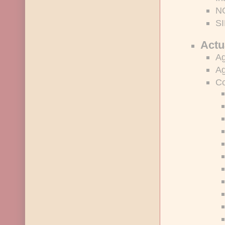
N
SI
Actu
A
Ag
Co